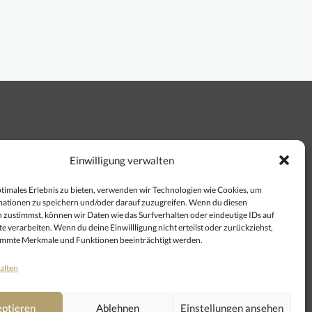
t.
Einwilligung verwalten
eder
ptimales Erlebnis zu bieten, verwenden wir Technologien wie Cookies, um
-
ationen zu speichern und/oder darauf zuzugreifen. Wenn du diesen
 zustimmst, können wir Daten wie das Surfverhalten oder eindeutige IDs auf
e verarbeiten. Wenn du deine Einwillligung nicht erteilst oder zurückziehst,
immte Merkmale und Funktionen beeinträchtigt werden.
alten
ptieren
Ablehnen
Einstellungen ansehen