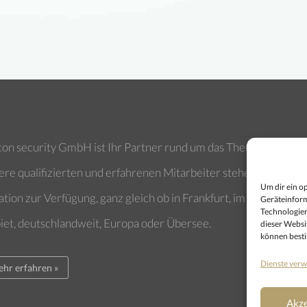
on security GmbH ist Ihr Partner rund um das Thema Sicherhei
re qualifizierten und erfahrenen Mitarbeiter stehen Ihnen in j
Um dir ein o
ation zur Verfügung, ganz gleich ob in Frankfurt, im Rhein-Main
Geräteinform
Technologien
iet, deutschlandweit, Europa oder Übersee.
dieser Websit
können best
Dienste verw
hr erfahren »
Akze