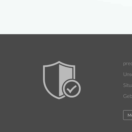
prec
Unse
Situ
Geb
Me