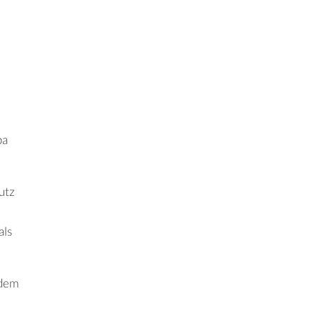
pa
utz
als
tdem